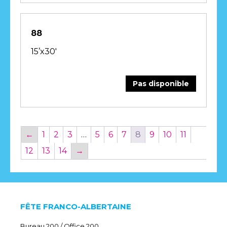
88
15’x30′
Pas disponible
←
1
2
3
…
5
6
7
8
9
10
11
12
13
14
→
FÊTE FRANCO-ALBERTAINE
Bureau 200 / Office 200