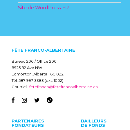
Site de WordPress-FR
FÊTE FRANCO-ALBERTAINE
Bureau 200 / Office 200
8925 82 Ave NW
Edmonton, Alberta T6C 0Z2
Tél: 587-997-3383 (ext. 1002)
Courriel :
fetefranco@fetefrancoalbertaine.ca
PARTENAIRES
BAILLEURS
FONDATEURS
DE FONDS