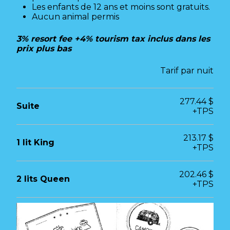
Les enfants de 12 ans et moins sont gratuits.
Aucun animal permis
3% resort fee +4% tourism tax inclus dans les
prix plus bas
Tarif par nuit
277.44 $
Suite
+TPS
213.17 $
1 lit King
+TPS
202.46 $
2 lits Queen
+TPS