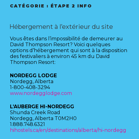
CONTACT
CATÉGORIE :
ÉTAPE 2 INFO
Hébergement à l’extérieur du site
Vous êtes dans l’impossibilité de demeurer au
David Thompson Resort? Voici quelques
options d’hébergement qui sont à la disposition
des festivaliers à environ 45 km du David
Thompson Resort:
NORDEGG LODGE
Nordegg, Alberta
1-800-408-3294
www.nordegglodge.com
L’AUBERGE HI-NORDEGG
Shunda Creek Road
Nordegg, Alberta T0M2H0
1.888.748.6321
hihostels.ca/en/destinations/alberta/hi-nordegg