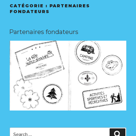
CONTACT
CATÉGORIE :
PARTENAIRES
FONDATEURS
Partenaires fondateurs
Search
Searc
for: